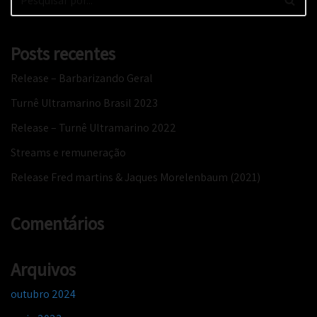
Posts recentes
Release – Barbarizando Geral
Turnê Ultramarino Brasil 2023
Release – Turnê Ultramarino 2022
Streams e remuneração
Release Fred martins & Jaques Morelenbaum (2021)
Comentários
Arquivos
outubro 2024