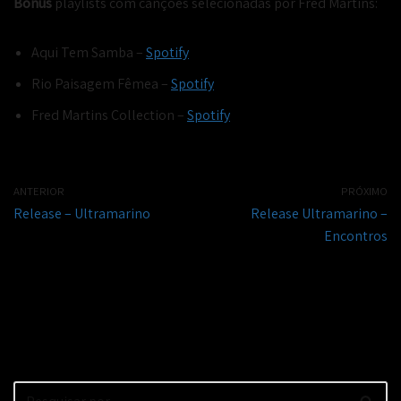
Bonus
playlists com canções selecionadas por Fred Martins:
Aqui Tem Samba –
Spotify
Rio Paisagem Fêmea –
Spotify
Fred Martins Collection –
Spotify
ANTERIOR
PRÓXIMO
Release – Ultramarino
Release Ultramarino –
Encontros