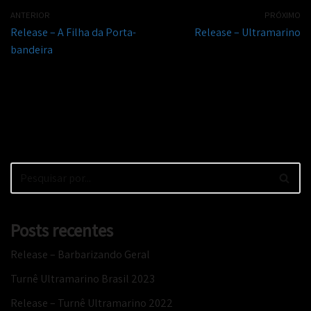
ANTERIOR
PRÓXIMO
Release – A Filha da Porta-
Release – Ultramarino
bandeira
Posts recentes
Release – Barbarizando Geral
Turnê Ultramarino Brasil 2023
Release – Turnê Ultramarino 2022