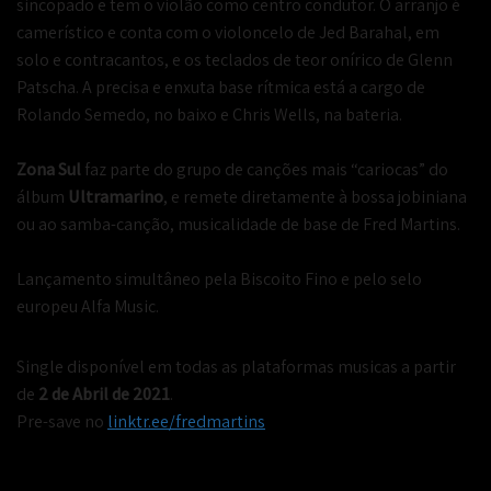
sincopado e tem o violão como centro condutor. O arranjo é
camerístico e conta com o violoncelo de Jed Barahal, em
solo e contracantos, e os teclados de teor onírico de Glenn
Patscha. A precisa e enxuta base rítmica está a cargo de
Rolando Semedo, no baixo e Chris Wells, na bateria.
Zona Sul
faz parte do grupo de canções mais “cariocas” do
álbum
Ultramarino
, e remete diretamente à bossa jobiniana
ou ao samba-canção, musicalidade de base de Fred Martins.
Lançamento simultâneo pela Biscoito Fino e pelo selo
europeu Alfa Music.
Single disponível em todas as plataformas musicas a partir
de
2 de Abril de 2021
.
Pre-save no
linktr.ee/fredmartins