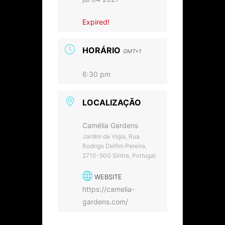
Expired!
HORÁRIO
GMT+1
6:30 pm
LOCALIZAÇÃO
Camélia Gardens
Jardim da Vigia, Rua
Rodrigo Delfim Pereira,
2710-500 Sintra, Portugal
WEBSITE
https://camelia-
gardens.com/