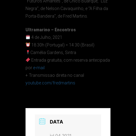
“Futuros Amantes”, de Chico Buarque, “Luz
Negra”, de Nelson Cavaquinho, e “A Filha da
Porta-Bandeira”, de Fred Martins.
Ultramarino – Encontros
4 de Julho, 2021
18:30h (Portugal) = 14:30 (Brasil)
Camélia Gardens, Sintra
Entrada gratuita, com reserva antecipada
por
e-mail
+ Transmissao direta no canal
youtube.com/fredmartins
DATA
jul 04 2021