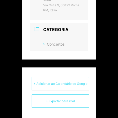
Via Ostia 9, 00192 Roma
RM, Itália
CATEGORIA
Concertos
+ Adicionar ao Calendário do Google
+ Exportar para iCal