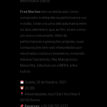
entre muitos outros.
Fred Martins
tem-se destacado como
compositor e intérprete na performance voz
e violão, onde cria uma delicada trama entre
os dois elementos que, ao fim, soam como
um único instrumento. Além de
performances e gravações próprias, suas
composições tem sido interpretadas por
renomados músicos brasileiros, incluindo
Adriana Calcanhoto, Ney Matogrosso,
Maria Rita, Zélia Duncan e MPB4, entre
outros.
Quarta, 20 de Outubro, 2021
20:30h
Alexanderplatz Jazz Club | Via Ostia 9,
00192 Roma
Reservas:
+39 338 707 0737