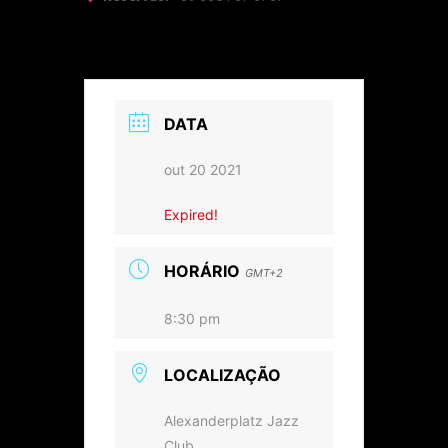
DATA
out 20 2021
Expired!
HORÁRIO
GMT+2
8:30 pm
LOCALIZAÇÃO
Alexanderplatz Jazz
Club