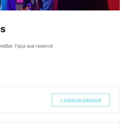
es
eBar. Faça sua reserva!
+ Exportar para iCal