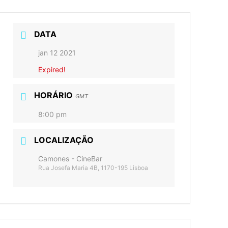
DATA
jan 12 2021
Expired!
HORÁRIO
GMT
8:00 pm
LOCALIZAÇÃO
Camones - CineBar
Rua Josefa Maria 4B, 1170-195 Lisboa