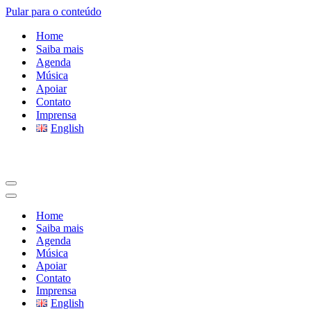
Pular para o conteúdo
Home
Saiba mais
Agenda
Música
Apoiar
Contato
Imprensa
English
Menu
de
Menu
navegação
de
Home
navegação
Saiba mais
Agenda
Música
Apoiar
Contato
Imprensa
English