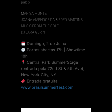
palco
MARISA MONTE
JOANA AMENDOEIRA & FRED MARTINS
MUSIC FROM THE SOLE
DJ LARA GERIN
Domingo, 2 de Julho
Portas abertas 17h | Showtime
18h
Central Park SummerStage
(entrada pela 72nd St & 5th Ave),
New York City, NY
Entrada gratuita
www.brasilsummerfest.com