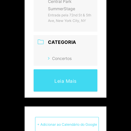
Central Park
SummerStage
Entrada pela 72nd St & 5th
Ave, New York City, NY
CATEGORIA
Concertos
Leia Mais
+ Adicionar ao Calendário do Google